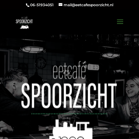
06-51934051
mail@eetcafespoorzicht.nl
Zaterdag 25 juli It Koudumer
Simmerfestival #2
Meer Info
U bent welkom vanaf 17.00!